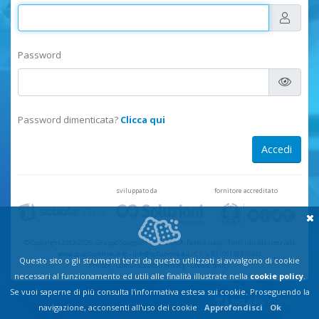
Password
Password dimenticata?
Clicca qui
sviluppato da
fornitore accreditato
© Copyright 2002-2026, Gruppo Spaggiari Parma S.p.A. Parma Italy
-
Tutti i diritti riservati
www.scuolaonline.info
-
info@soluzione.eu
- C.F. e P.I.: 00150470342
Questo sito o gli strumenti terzi da questo utilizzati si avvalgono di cookie
Privacy
-
Comunicazioni privacy
-
Cookie policy
necessari al funzionamento ed utili alle finalità illustrate nella
cookie policy
.
Se vuoi saperne di più consulta l'informativa estesa sui cookie. Proseguendo la
navigazione, acconsenti all'uso dei cookie
Approfondisci
Ok