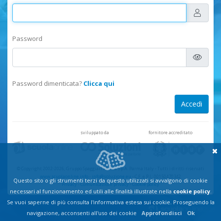
Password
Password dimenticata?
Clicca qui
sviluppato da
fornitore accreditato
© Copyright 2002-2026, Gruppo Spaggiari Parma S.p.A. Parma Italy
-
Tutti i diritti riservati
www.scuolaonline.info
-
info@soluzione.eu
- C.F. e P.I.: 00150470342
Questo sito o gli strumenti terzi da questo utilizzati si avvalgono di cookie
Privacy
-
Comunicazioni privacy
-
Cookie policy
necessari al funzionamento ed utili alle finalità illustrate nella
cookie policy
.
Se vuoi saperne di più consulta l'informativa estesa sui cookie. Proseguendo la
navigazione, acconsenti all'uso dei cookie
Approfondisci
Ok