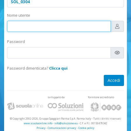
Nome utente
Password
Password dimenticata?
Clicca qui
sviluppato da
fornitore accreditato
© Copyright 2002-2026, Gruppo Spaggiari Parma S.p.A. Parma Italy
-
Tutti i diritti riservati
www.scuolaonline.info
-
info@soluzione.eu
- C.F. e P.I.: 00150470342
Privacy
-
Comunicazioni privacy
-
Cookie policy