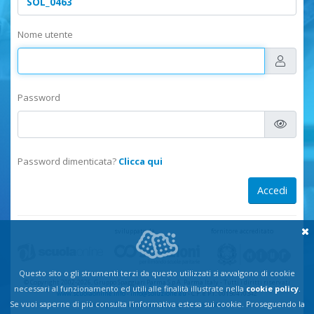
Nome utente
Password
Password dimenticata?
Clicca qui
sviluppato da
fornitore accreditato
Questo sito o gli strumenti terzi da questo utilizzati si avvalgono di cookie
© Copyright 2002-2026, Gruppo Spaggiari Parma S.p.A. Parma Italy
-
Tutti i diritti riservati
necessari al funzionamento ed utili alle finalità illustrate nella
cookie policy
.
www.scuolaonline.info
-
info@soluzione.eu
- C.F. e P.I.: 00150470342
Se vuoi saperne di più consulta l'informativa estesa sui cookie. Proseguendo la
Privacy
-
Comunicazioni privacy
-
Cookie policy