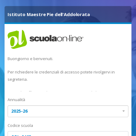
Istituto Maestre Pie dell'Addolorata
Buongiorno e benvenuti.
Per richiedere le credenziali di accesso potete rivolgervi in
segreteria.
Una volta effettuato il primo accesso in caso di dimenticanza
Annualità
della password dovete procedere al recupero.
2025-26
Le nuove credenziali vi verranno fornite all'indirizzo email che
avete inserito al primo login.
Codice scuola