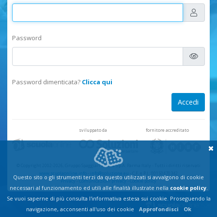
Password
Password dimenticata?
Clicca qui
sviluppato da
fornitore accreditato
© Copyright 2002-2026, Gruppo Spaggiari Parma S.p.A. Parma Italy
-
Tutti i diritti riservati
www.scuolaonline.info
-
info@soluzione.eu
- C.F. e P.I.: 00150470342
Questo sito o gli strumenti terzi da questo utilizzati si avvalgono di cookie
Privacy
-
Comunicazioni privacy
-
Cookie policy
necessari al funzionamento ed utili alle finalità illustrate nella
cookie policy
.
Se vuoi saperne di più consulta l'informativa estesa sui cookie. Proseguendo la
navigazione, acconsenti all'uso dei cookie
Approfondisci
Ok