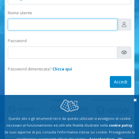
Nome utente
Password
Password dimenticata?
Clicca qui
sviluppato da
fornitore accreditato
Questo sito o gli strumenti terzi da questo utilizzati si avvalgono di cookie
© Copyright 2002-2026, Gruppo Spaggiari Parma S.p.A. Parma Italy
-
Tutti i diritti riservati
necessari al funzionamento ed utili alle finalità illustrate nella
cookie policy
.
www.scuolaonline.info
-
info@soluzione.eu
- C.F. e P.I.: 00150470342
Se vuoi saperne di più consulta l'informativa estesa sui cookie. Proseguendo la
Privacy
-
Comunicazioni privacy
-
Cookie policy
navigazione, acconsenti all'uso dei cookie
Approfondisci
Ok