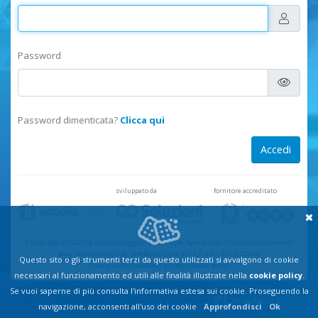
Password
Password dimenticata?
Clicca qui
sviluppato da
fornitore accreditato
© Copyright 2002-2026, Gruppo Spaggiari Parma S.p.A. Parma Italy
-
Tutti i diritti riservati
www.scuolaonline.info
-
info@soluzione.eu
- C.F. e P.I.: 00150470342
Questo sito o gli strumenti terzi da questo utilizzati si avvalgono di cookie
Privacy
-
Comunicazioni privacy
-
Cookie policy
necessari al funzionamento ed utili alle finalità illustrate nella
cookie policy
.
Se vuoi saperne di più consulta l'informativa estesa sui cookie. Proseguendo la
navigazione, acconsenti all'uso dei cookie
Approfondisci
Ok