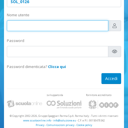
Nome utente
Password
Password dimenticata?
Clicca qui
sviluppato da
fornitore accreditato
© Copyright 2002-2026, Gruppo Spaggiari Parma S.p.A. Parma Italy
-
Tutti i diritti riservati
www.scuolaonline.info
-
info@soluzione.eu
- C.F. e P.I.: 00150470342
Privacy
-
Comunicazioni privacy
-
Cookie policy