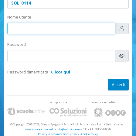
Nome utente
Password
Password dimenticata?
Clicca qui
sviluppato da
fornitore accreditato
© Copyright 2002-2026, Gruppo Spaggiari Parma S.p.A. Parma Italy
-
Tutti i diritti riservati
www.scuolaonline.info
-
info@soluzione.eu
- C.F. e P.I.: 00150470342
Privacy
-
Comunicazioni privacy
-
Cookie policy