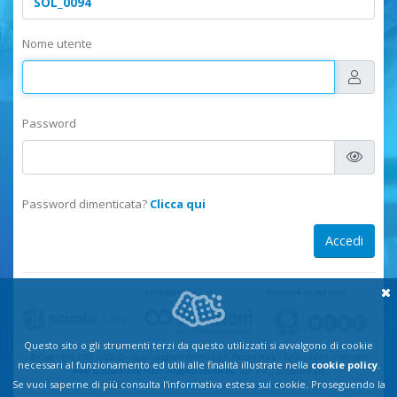
Nome utente
Password
Password dimenticata?
Clicca qui
sviluppato da
fornitore accreditato
Questo sito o gli strumenti terzi da questo utilizzati si avvalgono di cookie
© Copyright 2002-2026, Gruppo Spaggiari Parma S.p.A. Parma Italy
-
Tutti i diritti riservati
necessari al funzionamento ed utili alle finalità illustrate nella
cookie policy
.
www.scuolaonline.info
-
info@soluzione.eu
- C.F. e P.I.: 00150470342
Se vuoi saperne di più consulta l'informativa estesa sui cookie. Proseguendo la
Privacy
-
Comunicazioni privacy
-
Cookie policy