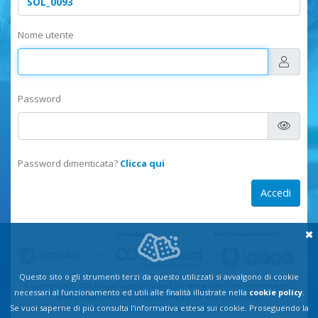
Nome utente
Password
Password dimenticata?
Clicca qui
sviluppato da
fornitore accreditato
Questo sito o gli strumenti terzi da questo utilizzati si avvalgono di cookie
© Copyright 2002-2026, Gruppo Spaggiari Parma S.p.A. Parma Italy
-
Tutti i diritti riservati
necessari al funzionamento ed utili alle finalità illustrate nella
cookie policy
.
www.scuolaonline.info
-
info@soluzione.eu
- C.F. e P.I.: 00150470342
Se vuoi saperne di più consulta l'informativa estesa sui cookie. Proseguendo la
Privacy
-
Comunicazioni privacy
-
Cookie policy