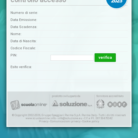
2025
Numero di serie:
Data Emissione:
Data Scadenza:
Nome:
Data di Nascita:
Codice Fiscale:
PIN:
verifica
Esito verifica:
prodotto sviluppato da
fornitore accreditato
© Copyright 2002-2026, Gruppo Spaggiari Parma S.p.A. Parma Italy - Tutti i diritti riservati
www.scuolaonline.info
-
info@soluzione.eu
- C.F. e P.I.: 00150470342
Privacy
-
Comunicazioni privacy
-
Cookie policy